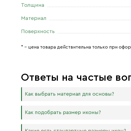
Толщина
Материал
Поверхность
* – цена товара действительна только при офор
Ответы на частые во
Как выбрать материал для основы?
Мы изготавливаем иконы на трёх разных видах
Как подобрать размер иконы?
Дерево. Наиболее прочный и качественный
МДФ. Ламинированная древесно-стружечная
Никаких строгих правил по тому, какого разме
Какие есть стандартные размеры икон?