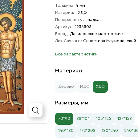
Толщина:
4 мм
Материал:
ХДФ
Поверхность :
гладкая
Артикул:
1236505
Бренд:
Даниловские мастерские
Лик Святого:
Севастиан Медиоланский
Все характеристики
Материал
Дерево
МДФ
ХДФ
Размеры, мм
70*90
88*104
105*125
127*158
140*180
172*208
180*240
240*3