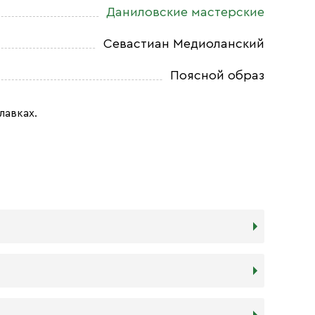
Даниловские мастерские
Севастиан Медиоланский
Поясной образ
лавках.
дереву в прочности. Тем не менее,
я и места, куда она будет помещена. Если у