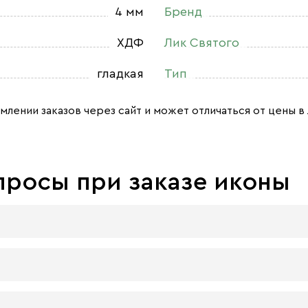
4 мм
Бренд
ХДФ
Лик Святого
гладкая
Тип
млении заказов через сайт и может отличаться от цены в 
просы при заказе иконы
 досок:
 материал, который гарантирует долговечность иконы.
 плита — более бюджетный материал, чуть уступающий 
ра должна быть икона, нет. Все зависит от Вашего желани