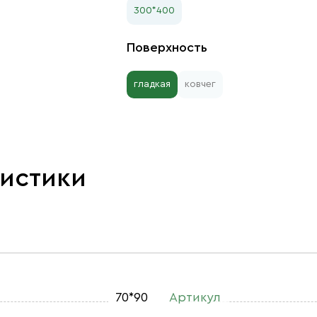
300*400
Поверхность
гладкая
ковчег
ристики
70*90
Артикул