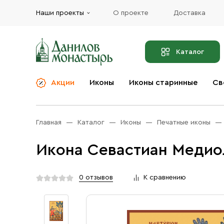
Наши проекты
О проекте
Доставка
Каталог
Акции
Иконы
Иконы старинные
Св
О компании
Благовония
Бренды
Богослужебная и
Главная
Каталог
Иконы
Печатные иконы
Церковная утварь
Доставка
Иконы
Икона Севастиан Медиол
Услуги
Масло
Акции
Оплата
0 отзывов
К сравнению
Православные подарки
Контакты
Разное