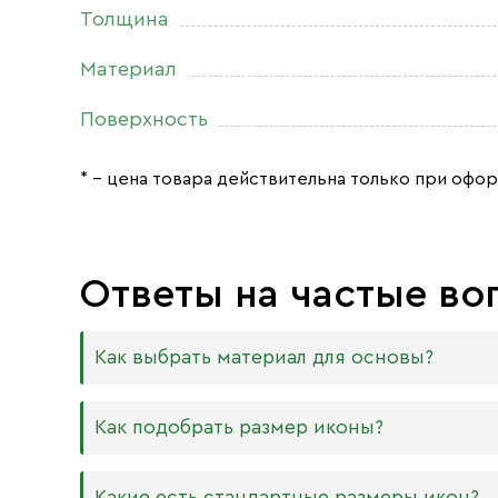
Толщина
Материал
Поверхность
* – цена товара действительна только при офор
Ответы на частые во
Как выбрать материал для основы?
Мы изготавливаем иконы на трёх разных видах
Как подобрать размер иконы?
Дерево. Наиболее прочный и качественный
МДФ. Ламинированная древесно-стружечная
Никаких строгих правил по тому, какого разме
Какие есть стандартные размеры икон?