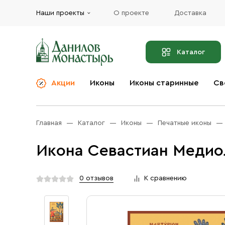
Наши проекты
О проекте
Доставка
Каталог
Акции
Иконы
Иконы старинные
Св
О компании
Благовония
Бренды
Богослужебная и
Главная
Каталог
Иконы
Печатные иконы
Церковная утварь
Доставка
Иконы
Икона Севастиан Медиол
Услуги
Масло
Акции
Оплата
0 отзывов
К сравнению
Православные подарки
Контакты
Разное