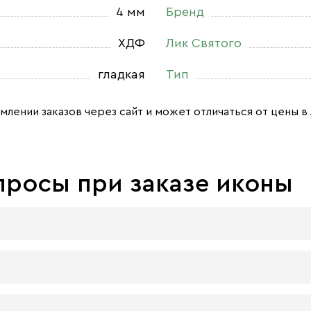
4 мм
Бренд
ХДФ
Лик Святого
гладкая
Тип
млении заказов через сайт и может отличаться от цены в 
просы при заказе иконы
 досок:
 материал, который гарантирует долговечность иконы.
 плита — более бюджетный материал, чуть уступающий 
ра должна быть икона, нет. Все зависит от Вашего желани