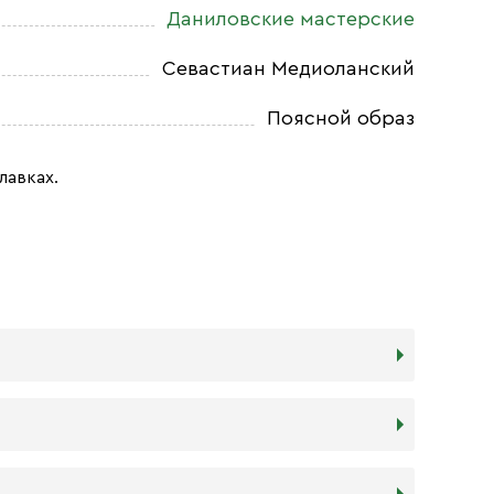
Даниловские мастерские
Севастиан Медиоланский
Поясной образ
лавках.
дереву в прочности. Тем не менее,
я и места, куда она будет помещена. Если у