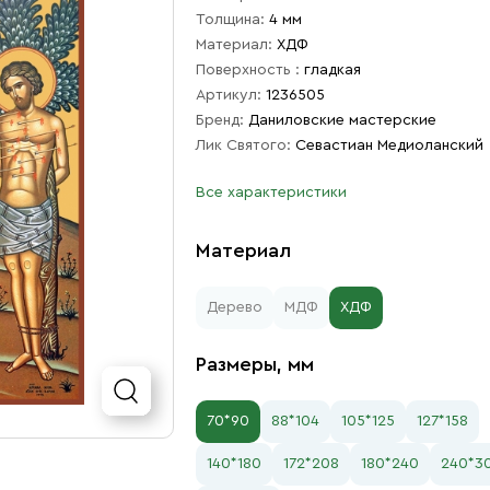
Толщина:
4 мм
Материал:
ХДФ
Поверхность :
гладкая
Артикул:
1236505
Бренд:
Даниловские мастерские
Лик Святого:
Севастиан Медиоланский
Все характеристики
Материал
Дерево
МДФ
ХДФ
Размеры, мм
70*90
88*104
105*125
127*158
140*180
172*208
180*240
240*3