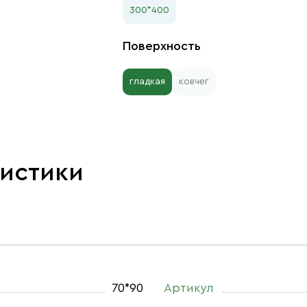
300*400
Поверхность
гладкая
ковчег
ристики
70*90
Артикул