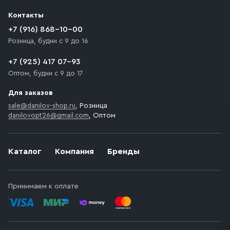
разгрузки товара и не нарушает правила дорожного
Контакты
движения. Если на территории места назначения
доставки предусмотрен платный въезд, то Покупателю
+7 (916) 868-10-00
необходимо компенсировать стоимость въезда
Розница, будни с 9 до 16
транспортного средства.
+7 (925) 417 07-93
Оптом, будни с 9 до 17
Для заказов
sale@danilov-shop.ru
, Розница
danilovopt26@gmail.com
, Оптом
Каталог
Компания
Бренды
Принимаем к оплате