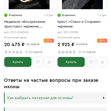
В наличии
1-2 дня
В наличии
1-2 дня
Медальон «Воскресение
Крест «Спаси и Сохрани»
Христово» чернение,
чернение
позолота
арт. 102.1.0085NZ
арт. 101.1.0015N
Розничная цена
Розничная цена
-25%
-25%
20 475 ₽
2 925 ₽
27 300 ₽
3 900 ₽
0 отзывов
0 отзывов
Купить
Купить
Ответы на частые вопросы при заказе
иконы
Как выбрать материал для основы?