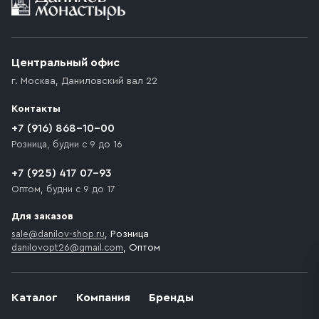
Условия доставки
Приобретённый товар доставляется до подъезда
(калитки дачи или ворот частного дома). Если
возникают препятствия для подъезда автомобиля,
Центральный офис
доставка осуществляется до ближайшего места,
г. Москва
,
Даниловский вал 22
которое максимально близко к месту запланированной
разгрузки товара и не нарушает правила дорожного
Контакты
движения. Если на территории места назначения
доставки предусмотрен платный въезд, то Покупателю
+7 (916) 868-10-00
необходимо компенсировать стоимость въезда
Розница, будни с 9 до 16
транспортного средства.
+7 (925) 417 07-93
Оптом, будни с 9 до 17
Для заказов
sale@danilov-shop.ru
, Розница
danilovopt26@gmail.com
, Оптом
Каталог
Компания
Бренды