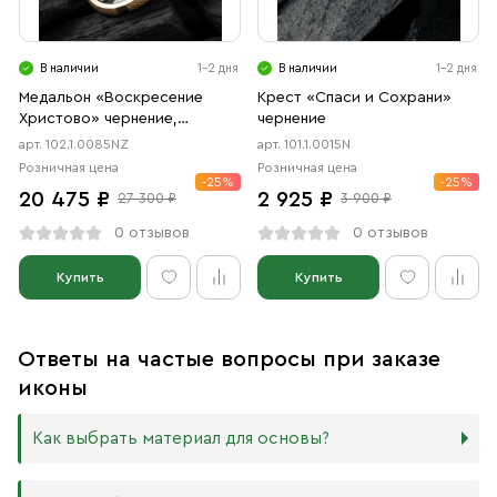
В наличии
1-2 дня
В наличии
1-2 дня
Медальон «Воскресение
Крест «Спаси и Сохрани»
Христово» чернение,
чернение
позолота
арт. 102.1.0085NZ
арт. 101.1.0015N
Розничная цена
Розничная цена
-25%
-25%
20 475 ₽
2 925 ₽
27 300 ₽
3 900 ₽
0 отзывов
0 отзывов
Купить
Купить
Ответы на частые вопросы при заказе
иконы
Как выбрать материал для основы?