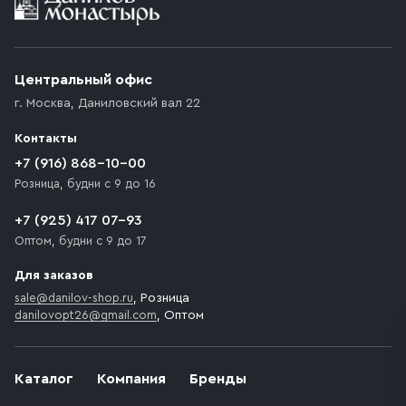
Условия доставки
Приобретённый товар доставляется до подъезда
(калитки дачи или ворот частного дома). Если
возникают препятствия для подъезда автомобиля,
Центральный офис
доставка осуществляется до ближайшего места,
г. Москва
,
Даниловский вал 22
которое максимально близко к месту запланированной
разгрузки товара и не нарушает правила дорожного
Контакты
движения. Если на территории места назначения
доставки предусмотрен платный въезд, то Покупателю
+7 (916) 868-10-00
необходимо компенсировать стоимость въезда
Розница, будни с 9 до 16
транспортного средства.
+7 (925) 417 07-93
Оптом, будни с 9 до 17
Для заказов
sale@danilov-shop.ru
, Розница
danilovopt26@gmail.com
, Оптом
Каталог
Компания
Бренды