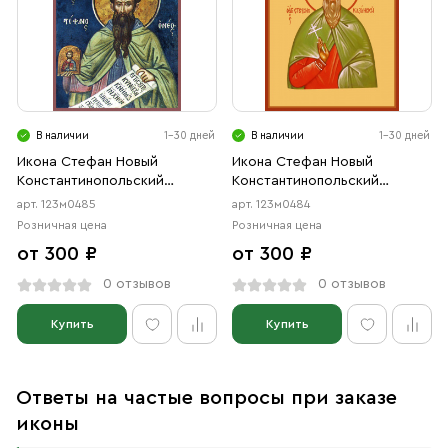
В наличии
1-30 дней
В наличии
1-30 дней
Икона Стефан Новый
Икона Стефан Новый
Константинопольский
Константинопольский
преподобный (АРТ.м0485)
предодобный (АРТ.м0484)
арт. 123м0485
арт. 123м0484
Розничная цена
Розничная цена
от 300 ₽
от 300 ₽
0 отзывов
0 отзывов
Купить
Купить
Ответы на частые вопросы при заказе
иконы