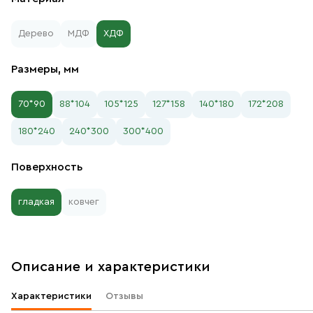
Дерево
МДФ
ХДФ
Размеры, мм
70*90
88*104
105*125
127*158
140*180
172*208
180*240
240*300
300*400
Поверхность
гладкая
ковчег
Описание и характеристики
Характеристики
Отзывы