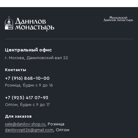
Условия доставки
Приобретённый товар доставляется до подъезда
(калитки дачи или ворот частного дома). Если
возникают препятствия для подъезда автомобиля,
Центральный офис
доставка осуществляется до ближайшего места,
г. Москва
,
Даниловский вал 22
которое максимально близко к месту запланированной
разгрузки товара и не нарушает правила дорожного
Контакты
движения. Если на территории места назначения
доставки предусмотрен платный въезд, то Покупателю
+7 (916) 868-10-00
необходимо компенсировать стоимость въезда
Розница, будни с 9 до 16
транспортного средства.
+7 (925) 417 07-93
Оптом, будни с 9 до 17
Для заказов
sale@danilov-shop.ru
, Розница
danilovopt26@gmail.com
, Оптом