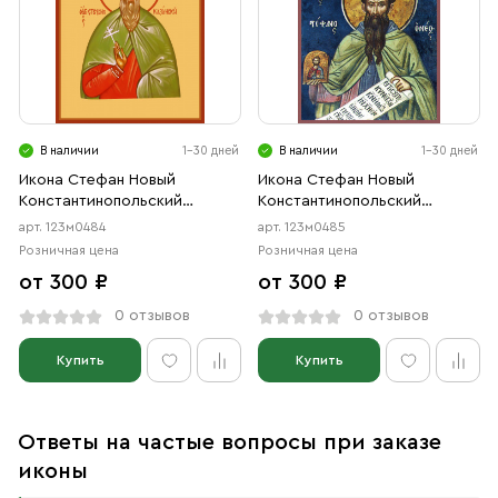
В наличии
1-30 дней
В наличии
1-30 дней
Икона Стефан Новый
Икона Стефан Новый
Константинопольский
Константинопольский
предодобный (АРТ.м0484)
преподобный (АРТ.м0485)
арт. 123м0484
арт. 123м0485
Розничная цена
Розничная цена
от 300 ₽
от 300 ₽
0 отзывов
0 отзывов
Купить
Купить
Ответы на частые вопросы при заказе
иконы