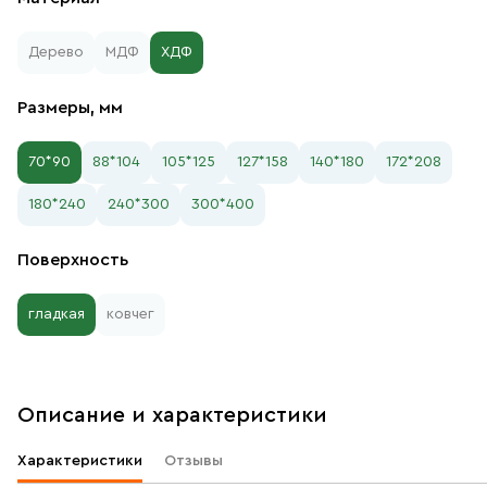
Дерево
МДФ
ХДФ
Размеры, мм
70*90
88*104
105*125
127*158
140*180
172*208
180*240
240*300
300*400
Поверхность
гладкая
ковчег
Описание и характеристики
Характеристики
Отзывы