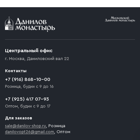
Условия доставки
Приобретённый товар доставляется до подъезда
(калитки дачи или ворот частного дома). Если
возникают препятствия для подъезда автомобиля,
Центральный офис
доставка осуществляется до ближайшего места,
г. Москва
,
Даниловский вал 22
которое максимально близко к месту запланированной
разгрузки товара и не нарушает правила дорожного
Контакты
движения. Если на территории места назначения
доставки предусмотрен платный въезд, то Покупателю
+7 (916) 868-10-00
необходимо компенсировать стоимость въезда
Розница, будни с 9 до 16
транспортного средства.
+7 (925) 417 07-93
Оптом, будни с 9 до 17
Для заказов
sale@danilov-shop.ru
, Розница
danilovopt26@gmail.com
, Оптом