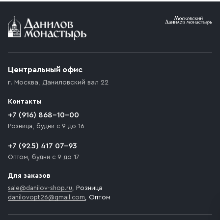
Условия доставки
Приобретённый товар доставляется до подъезда
(калитки дачи или ворот частного дома). Если
возникают препятствия для подъезда автомобиля,
Центральный офис
доставка осуществляется до ближайшего места,
г. Москва
,
Даниловский вал 22
которое максимально близко к месту запланированной
разгрузки товара и не нарушает правила дорожного
Контакты
движения. Если на территории места назначения
доставки предусмотрен платный въезд, то Покупателю
+7 (916) 868-10-00
необходимо компенсировать стоимость въезда
Розница, будни с 9 до 16
транспортного средства.
+7 (925) 417 07-93
Оптом, будни с 9 до 17
Для заказов
sale@danilov-shop.ru
, Розница
danilovopt26@gmail.com
, Оптом