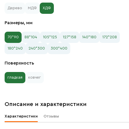
Дерево
МДФ
ХДФ
Размеры, мм
70*90
88*104
105*125
127*158
140*180
172*208
180*240
240*300
300*400
Поверхность
гладкая
ковчег
Описание и характеристики
Характеристики
Отзывы