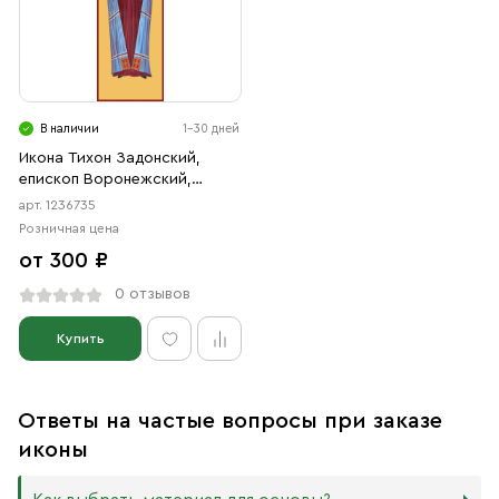
В наличии
1-30 дней
Икона Тихон Задонский,
епископ Воронежский,
святитель (АРТ.06735)
арт. 1236735
Розничная цена
от 300 ₽
0 отзывов
Купить
Ответы на частые вопросы при заказе
иконы