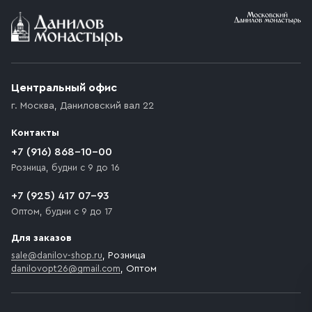
Условия доставки
Приобретённый товар доставляется до подъезда
(калитки дачи или ворот частного дома). Если
возникают препятствия для подъезда автомобиля,
Центральный офис
доставка осуществляется до ближайшего места,
г. Москва
,
Даниловский вал 22
которое максимально близко к месту запланированной
разгрузки товара и не нарушает правила дорожного
Контакты
движения. Если на территории места назначения
доставки предусмотрен платный въезд, то Покупателю
+7 (916) 868-10-00
необходимо компенсировать стоимость въезда
Розница, будни с 9 до 16
транспортного средства.
+7 (925) 417 07-93
Оптом, будни с 9 до 17
Для заказов
sale@danilov-shop.ru
, Розница
danilovopt26@gmail.com
, Оптом