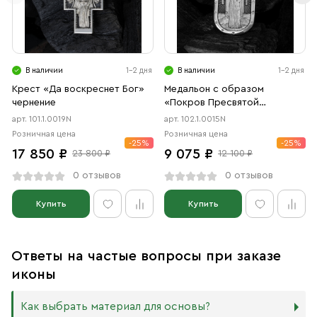
В наличии
1-2 дня
В наличии
1-2 дня
Крест «Да воскреснет Бог»
Медальон с образом
чернение
«Покров Пресвятой
Богородицы» чернение
арт. 101.1.0019N
арт. 102.1.0015N
Розничная цена
Розничная цена
-25%
-25%
17 850 ₽
9 075 ₽
23 800 ₽
12 100 ₽
0 отзывов
0 отзывов
Купить
Купить
Ответы на частые вопросы при заказе
иконы
Как выбрать материал для основы?