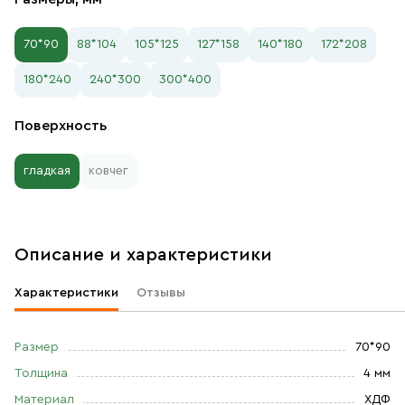
70*90
88*104
105*125
127*158
140*180
172*208
180*240
240*300
300*400
Поверхность
гладкая
ковчег
Описание и характеристики
Характеристики
Отзывы
Размер
70*90
Толщина
4 мм
Материал
ХДФ