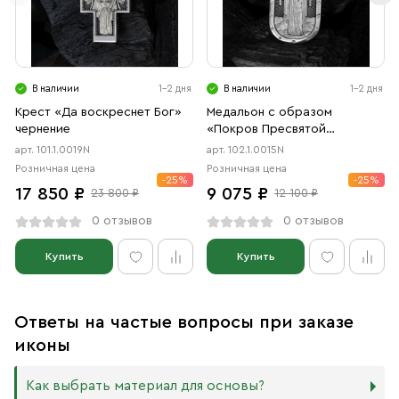
В наличии
1-2 дня
В наличии
1-2 дня
Крест «Да воскреснет Бог»
Медальон с образом
чернение
«Покров Пресвятой
Богородицы» чернение
арт. 101.1.0019N
арт. 102.1.0015N
Розничная цена
Розничная цена
-25%
-25%
17 850 ₽
9 075 ₽
23 800 ₽
12 100 ₽
0 отзывов
0 отзывов
Купить
Купить
Ответы на частые вопросы при заказе
иконы
Как выбрать материал для основы?