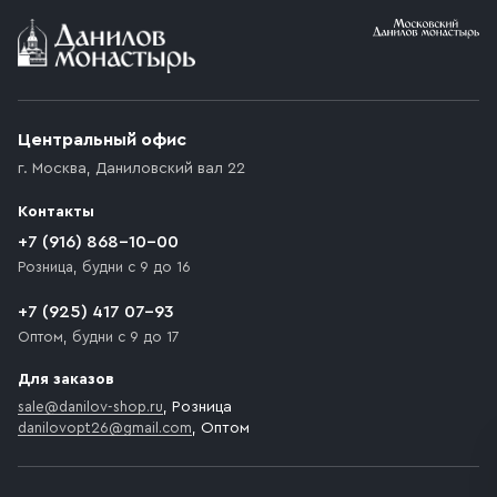
Условия доставки
Приобретённый товар доставляется до подъезда
(калитки дачи или ворот частного дома). Если
возникают препятствия для подъезда автомобиля,
Центральный офис
доставка осуществляется до ближайшего места,
г. Москва
,
Даниловский вал 22
которое максимально близко к месту запланированной
разгрузки товара и не нарушает правила дорожного
Контакты
движения. Если на территории места назначения
доставки предусмотрен платный въезд, то Покупателю
+7 (916) 868-10-00
необходимо компенсировать стоимость въезда
Розница, будни с 9 до 16
транспортного средства.
+7 (925) 417 07-93
Оптом, будни с 9 до 17
Для заказов
sale@danilov-shop.ru
, Розница
danilovopt26@gmail.com
, Оптом