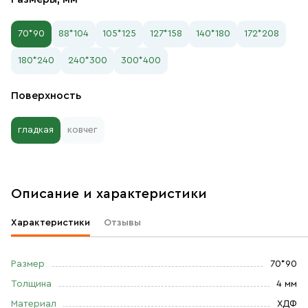
70*90
88*104
105*125
127*158
140*180
172*208
180*240
240*300
300*400
Поверхность
гладкая
ковчег
Описание и характеристики
Характеристики
Отзывы
Размер
70*90
Толщина
4 мм
Материал
ХДФ