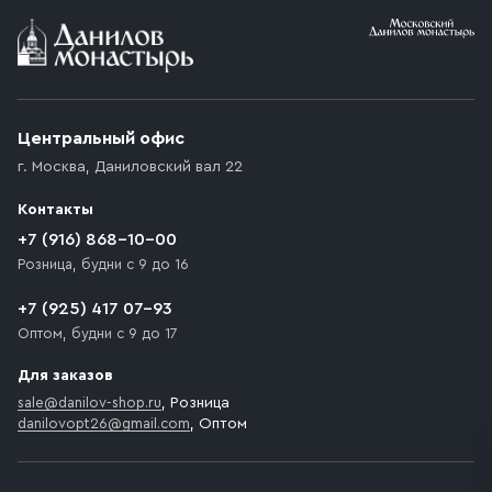
Условия доставки
Приобретённый товар доставляется до подъезда
(калитки дачи или ворот частного дома). Если
возникают препятствия для подъезда автомобиля,
Центральный офис
доставка осуществляется до ближайшего места,
г. Москва
,
Даниловский вал 22
которое максимально близко к месту запланированной
разгрузки товара и не нарушает правила дорожного
Контакты
движения. Если на территории места назначения
доставки предусмотрен платный въезд, то Покупателю
+7 (916) 868-10-00
необходимо компенсировать стоимость въезда
Розница, будни с 9 до 16
транспортного средства.
+7 (925) 417 07-93
Оптом, будни с 9 до 17
Для заказов
sale@danilov-shop.ru
, Розница
danilovopt26@gmail.com
, Оптом