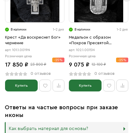
В наличии
1-2 дня
В наличии
1-2 дня
Крест «Да воскреснет Бог»
Медальон с образом
чернение
«Покров Пресвятой
Богородицы» чернение
арт. 101.1.0019N
арт. 102.1.0015N
Розничная цена
Розничная цена
-25%
-25%
17 850 ₽
9 075 ₽
23 800 ₽
12 100 ₽
0 отзывов
0 отзывов
Купить
Купить
Ответы на частые вопросы при заказе
иконы
Как выбрать материал для основы?