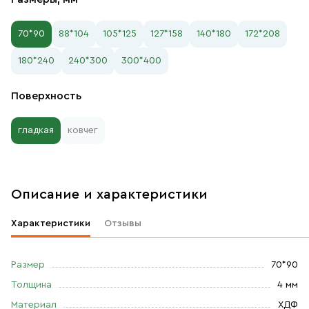
70*90
88*104
105*125
127*158
140*180
172*208
180*240
240*300
300*400
Поверхность
гладкая
ковчег
Описание и характеристики
Характеристики
Отзывы
Размер
70*90
Толщина
4 мм
Материал
ХДФ