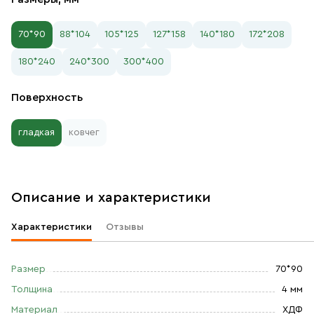
70*90
88*104
105*125
127*158
140*180
172*208
180*240
240*300
300*400
Поверхность
гладкая
ковчег
Описание и характеристики
Характеристики
Отзывы
Размер
70*90
Толщина
4 мм
Материал
ХДФ