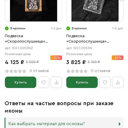
В наличии
1-2 дня
В наличии
1-2 дня
Подвеска
Подвеска
«Скоропослушница»
«Скоропослушница»
чернение, позолота
чернение
арт. 102.1.0053NZ
арт. 102.1.0053N
Розничная цена
Розничная цена
-25%
-25%
4 125 ₽
3 825 ₽
5 500 ₽
5 100 ₽
0 отзывов
0 отзывов
Купить
Купить
Ответы на частые вопросы при заказе
иконы
Как выбрать материал для основы?