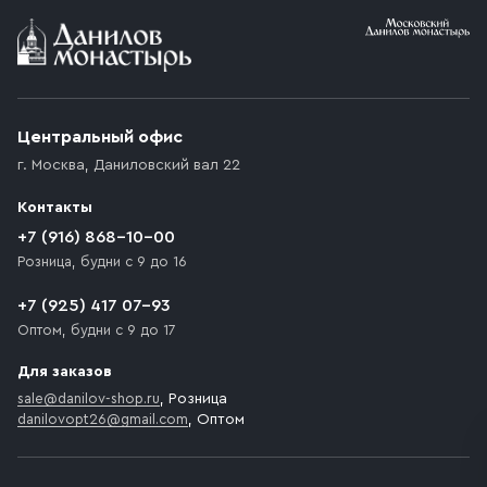
Условия доставки
Приобретённый товар доставляется до подъезда
(калитки дачи или ворот частного дома). Если
возникают препятствия для подъезда автомобиля,
Центральный офис
доставка осуществляется до ближайшего места,
г. Москва
,
Даниловский вал 22
которое максимально близко к месту запланированной
разгрузки товара и не нарушает правила дорожного
Контакты
движения. Если на территории места назначения
доставки предусмотрен платный въезд, то Покупателю
+7 (916) 868-10-00
необходимо компенсировать стоимость въезда
Розница, будни с 9 до 16
транспортного средства.
+7 (925) 417 07-93
Оптом, будни с 9 до 17
Для заказов
sale@danilov-shop.ru
, Розница
danilovopt26@gmail.com
, Оптом