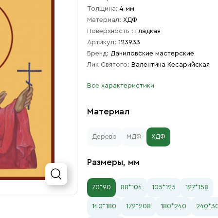
Толщина:
4 мм
Материал:
ХДФ
Поверхность :
гладкая
Артикул:
123933
Бренд:
Даниловские мастерские
Лик Святого:
Валентина Кесарийская
Все характеристики
Материал
Дерево
МДФ
ХДФ
Размеры, мм
70*90
88*104
105*125
127*158
140*180
172*208
180*240
240*3