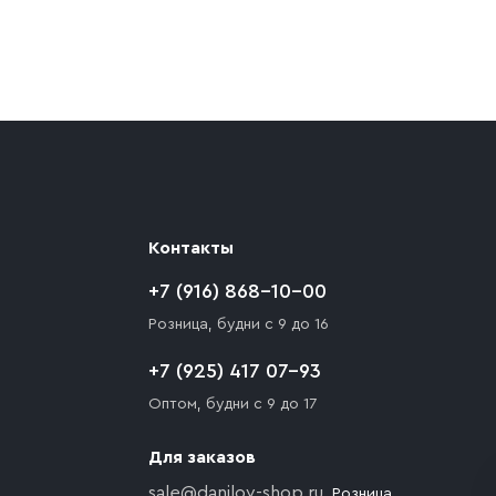
ают препятствия для подъезда автомобиля,
 разгрузки товара и не нарушает правила
то Покупателю необходимо компенсировать
Контакты
+7 (916) 868-10-00
Розница, будни с 9 до 16
+7 (925) 417 07-93
Оптом, будни с 9 до 17
Для заказов
sale@danilov-shop.ru
, Розница