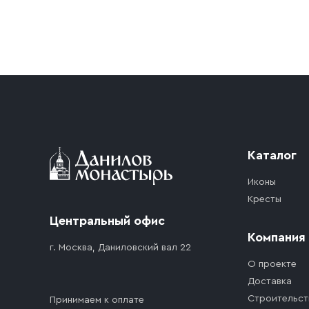
Условия доставки
Приобретённый товар доставляется до подъезд
доставка осуществляется до ближайшего мест
дорожного движения. Если на территории ме
стоимость въезда транспортного средства.
Каталог
Иконы
Кресты
Центральный офис
Компания
г. Москва, Даниловский вал 22
О проекте
Доставка
Строительст
Принимаем к оплате