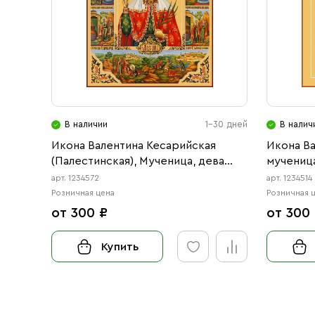
В наличии
1-30 дней
В налич
Икона Валентина Кесарийская
Икона В
(Палестинская), Мученица, дева
мученица
(АРТ.04572)
арт. 1234572
арт. 1234514
Розничная цена
Розничная 
от 300 ₽
от 300
Купить