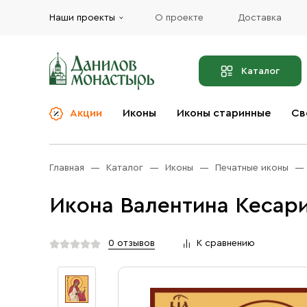
Наши проекты
О проекте
Доставка
Каталог
Акции
Иконы
Иконы старинные
Св
О компании
Благовония
Бренды
Богослужебная и
Главная
Каталог
Иконы
Печатные иконы
Церковная утварь
Доставка
Иконы
Икона Валентина Кесари
Услуги
Масло
Акции
Оплата
0 отзывов
К сравнению
Православные подарки
Контакты
Разное