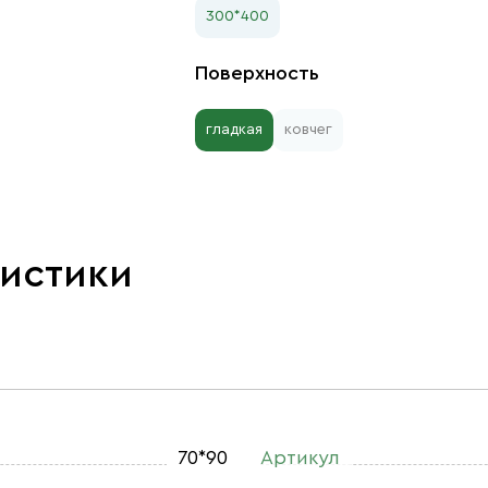
300*400
Поверхность
гладкая
ковчег
ристики
70*90
Артикул