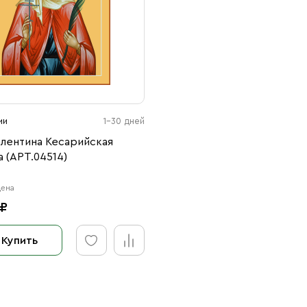
ии
1-30 дней
алентина Кесарийская
 (АРТ.04514)
цена
 ₽
Купить