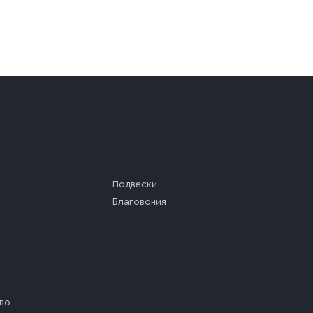
а (калитки дачи или ворот частного дома). Если возник
а, которое максимально близко к месту запланированной
ста назначения доставки предусмотрен платный въезд, 
Подвески
Благовония
во