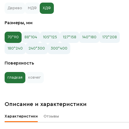
Дерево
МДФ
ХДФ
Размеры, мм
70*90
88*104
105*125
127*158
140*180
172*208
180*240
240*300
300*400
Поверхность
гладкая
ковчег
Описание и характеристики
Характеристики
Отзывы