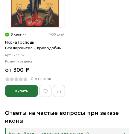
В наличии
1-30 дней
Икона Господь
Вседержитель, преподобный
Сергий Радонежский и
арт. 1234137
преподобный Варлаам
Розничная цена
Хутынский (АРТ.04137)
от 300 ₽
0 отзывов
Купить
Ответы на частые вопросы при заказе
иконы