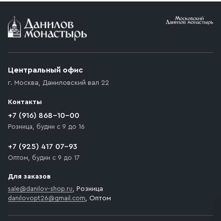
Условия доставки
Приобретённый товар доставляется до подъезда
(калитки дачи или ворот частного дома). Если
возникают препятствия для подъезда автомобиля,
Центральный офис
доставка осуществляется до ближайшего места,
г. Москва
,
Даниловский вал 22
которое максимально близко к месту запланированной
разгрузки товара и не нарушает правила дорожного
Контакты
движения. Если на территории места назначения
доставки предусмотрен платный въезд, то Покупателю
+7 (916) 868-10-00
необходимо компенсировать стоимость въезда
Розница, будни с 9 до 16
транспортного средства.
+7 (925) 417 07-93
Оптом, будни с 9 до 17
Для заказов
sale@danilov-shop.ru
, Розница
danilovopt26@gmail.com
, Оптом