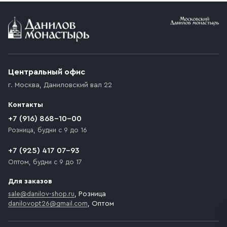
Условия доставки
Приобретённый товар доставляется до подъезда
(калитки дачи или ворот частного дома). Если
возникают препятствия для подъезда автомобиля,
Центральный офис
доставка осуществляется до ближайшего места,
г. Москва
,
Даниловский вал 22
которое максимально близко к месту запланированной
разгрузки товара и не нарушает правила дорожного
Контакты
движения. Если на территории места назначения
доставки предусмотрен платный въезд, то Покупателю
+7 (916) 868-10-00
необходимо компенсировать стоимость въезда
Розница, будни с 9 до 16
транспортного средства.
+7 (925) 417 07-93
Оптом, будни с 9 до 17
Для заказов
sale@danilov-shop.ru
, Розница
danilovopt26@gmail.com
, Оптом