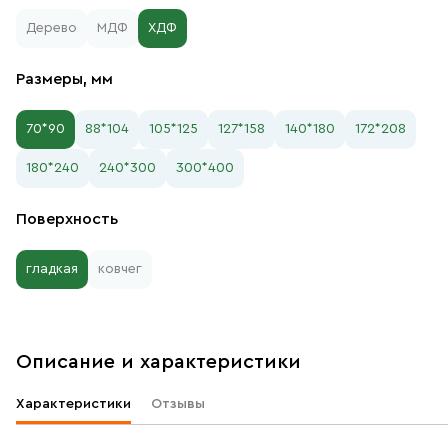
Дерево
МДФ
ХДФ
Размеры, мм
70*90
88*104
105*125
127*158
140*180
172*208
180*240
240*300
300*400
Поверхность
гладкая
ковчег
Описание и характеристики
Характеристики
Отзывы