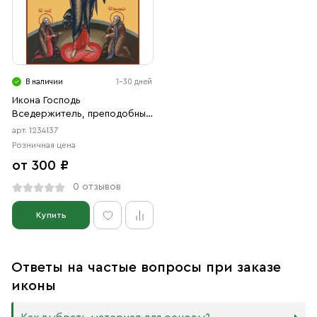
В наличии
1-30 дней
Икона Господь
Вседержитель, преподобный
Сергий Радонежский и
арт. 1234137
преподобный Варлаам
Розничная цена
Хутынский (АРТ.04137)
от 300 ₽
0 отзывов
Купить
Ответы на частые вопросы при заказе
иконы