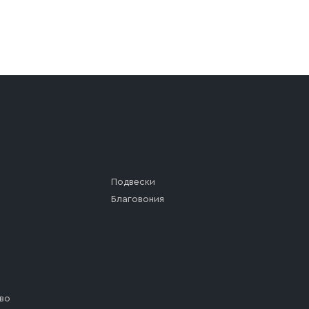
а (калитки дачи или ворот частного дома). Если возник
а, которое максимально близко к месту запланированной
ста назначения доставки предусмотрен платный въезд, 
Подвески
Благовония
во