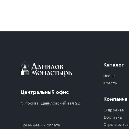
Условия доставки
Приобретённый товар доставляется до подъезд
доставка осуществляется до ближайшего мест
дорожного движения. Если на территории ме
стоимость въезда транспортного средства.
Каталог
Иконы
Кресты
Центральный офис
Компания
г. Москва, Даниловский вал 22
О проекте
Доставка
Строительст
Принимаем к оплате