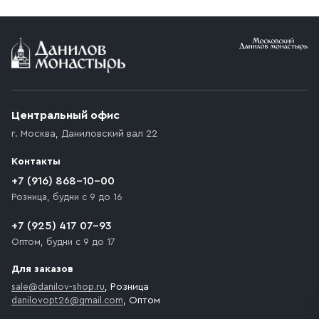
Условия доставки
Приобретённый товар доставляется до подъезда
(калитки дачи или ворот частного дома). Если
возникают препятствия для подъезда автомобиля,
Центральный офис
доставка осуществляется до ближайшего места,
г. Москва
,
Даниловский вал 22
которое максимально близко к месту запланированной
разгрузки товара и не нарушает правила дорожного
Контакты
движения. Если на территории места назначения
доставки предусмотрен платный въезд, то Покупателю
+7 (916) 868-10-00
необходимо компенсировать стоимость въезда
Розница, будни с 9 до 16
транспортного средства.
+7 (925) 417 07-93
Оптом, будни с 9 до 17
Для заказов
sale@danilov-shop.ru
, Розница
danilovopt26@gmail.com
, Оптом