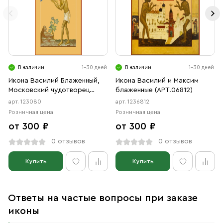
В наличии
1-30 дней
В наличии
1-30 дней
Икона Василий Блаженный,
Икона Василий и Максим
Московский чудотворец
блаженные (АРТ.06812)
(АРТ.00080)
арт. 123080
арт. 1236812
Розничная цена
Розничная цена
от 300 ₽
от 300 ₽
0 отзывов
0 отзывов
Купить
Купить
Ответы на частые вопросы при заказе
иконы