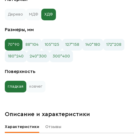
Дерево
МДФ
ХДФ
Размеры, мм
70*90
88*104
105*125
127*158
140*180
172*208
180*240
240*300
300*400
Поверхность
гладкая
ковчег
Описание и характеристики
Характеристики
Отзывы