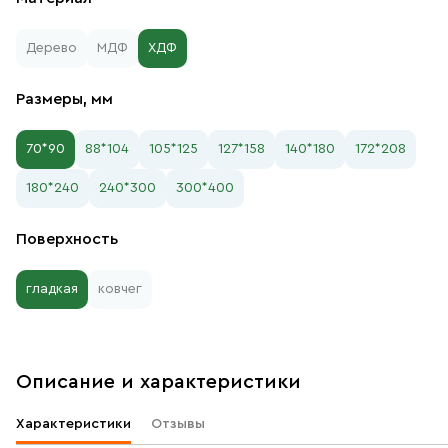
Дерево
МДФ
ХДФ
Размеры, мм
70*90
88*104
105*125
127*158
140*180
172*208
180*240
240*300
300*400
Поверхность
гладкая
ковчег
Описание и характеристики
Характеристики
Отзывы