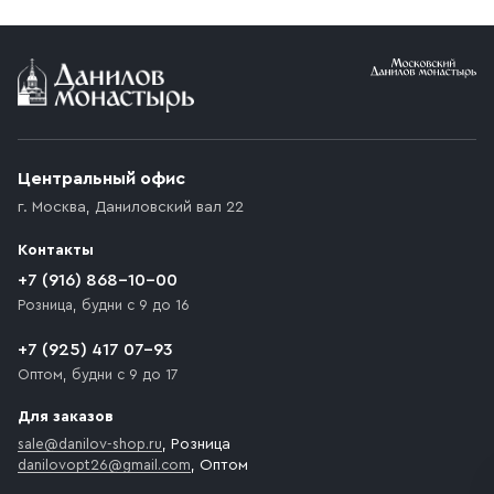
Условия доставки
Приобретённый товар доставляется до подъезда
(калитки дачи или ворот частного дома). Если
возникают препятствия для подъезда автомобиля,
Центральный офис
доставка осуществляется до ближайшего места,
г. Москва
,
Даниловский вал 22
которое максимально близко к месту запланированной
разгрузки товара и не нарушает правила дорожного
Контакты
движения. Если на территории места назначения
доставки предусмотрен платный въезд, то Покупателю
+7 (916) 868-10-00
необходимо компенсировать стоимость въезда
Розница, будни с 9 до 16
транспортного средства.
+7 (925) 417 07-93
Оптом, будни с 9 до 17
Для заказов
sale@danilov-shop.ru
, Розница
danilovopt26@gmail.com
, Оптом