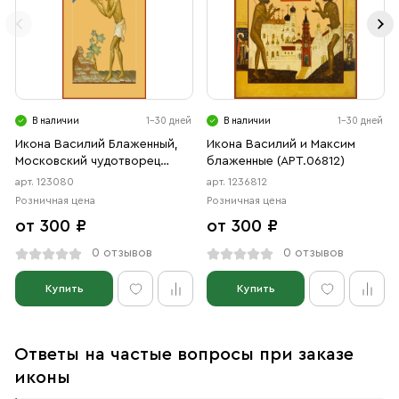
В наличии
1-30 дней
В наличии
1-30 дней
Икона Василий Блаженный,
Икона Василий и Максим
Московский чудотворец
блаженные (АРТ.06812)
(АРТ.00080)
арт. 123080
арт. 1236812
Розничная цена
Розничная цена
от 300 ₽
от 300 ₽
0 отзывов
0 отзывов
Купить
Купить
Ответы на частые вопросы при заказе
иконы