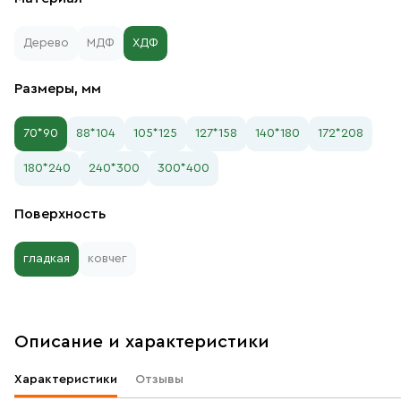
Дерево
МДФ
ХДФ
Размеры, мм
70*90
88*104
105*125
127*158
140*180
172*208
180*240
240*300
300*400
Поверхность
гладкая
ковчег
Описание и характеристики
Характеристики
Отзывы