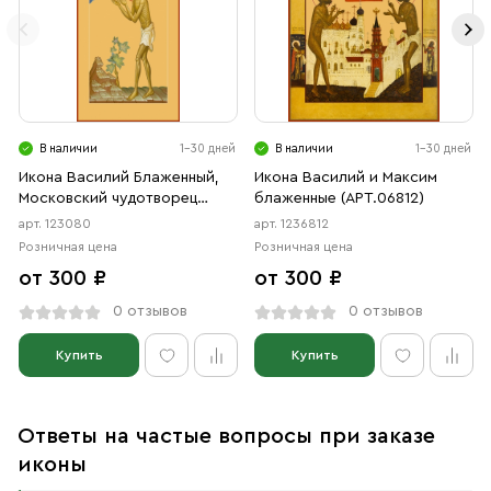
В наличии
1-30 дней
В наличии
1-30 дней
Икона Василий Блаженный,
Икона Василий и Максим
Московский чудотворец
блаженные (АРТ.06812)
(АРТ.00080)
арт. 123080
арт. 1236812
Розничная цена
Розничная цена
от 300 ₽
от 300 ₽
0 отзывов
0 отзывов
Купить
Купить
Ответы на частые вопросы при заказе
иконы