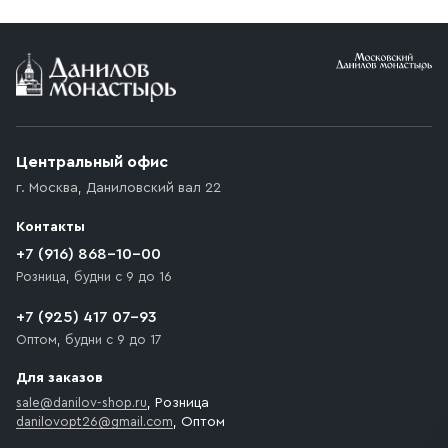
Условия доставки
Приобретённый товар доставляется до подъезда
(калитки дачи или ворот частного дома). Если
возникают препятствия для подъезда автомобиля,
Центральный офис
доставка осуществляется до ближайшего места,
г. Москва
,
Даниловский вал 22
которое максимально близко к месту запланированной
разгрузки товара и не нарушает правила дорожного
Контакты
движения. Если на территории места назначения
доставки предусмотрен платный въезд, то Покупателю
+7 (916) 868-10-00
необходимо компенсировать стоимость въезда
Розница, будни с 9 до 16
транспортного средства.
+7 (925) 417 07-93
Оптом, будни с 9 до 17
Для заказов
sale@danilov-shop.ru
, Розница
danilovopt26@gmail.com
, Оптом