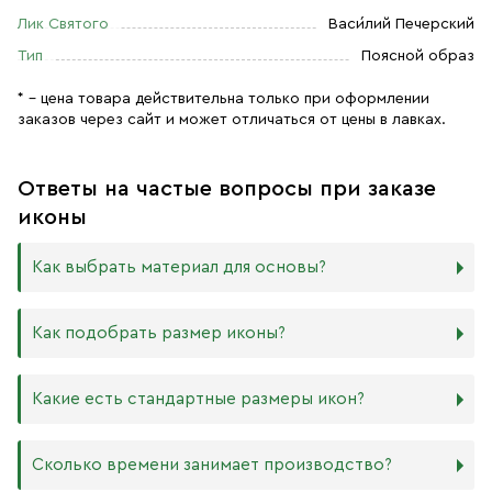
Лик Святого
Васи́лий Печерский
Тип
Поясной образ
* – цена товара действительна только при оформлении
заказов через сайт и может отличаться от цены в лавках.
Ответы на частые вопросы при заказе
иконы
Как выбрать материал для основы?
Мы изготавливаем иконы на трёх разных видах досок:
Как подобрать размер иконы?
Дерево. Наиболее прочный и качественный материал,
который гарантирует долговечность иконы.
Никаких строгих правил по тому, какого размера
Какие есть стандартные размеры икон?
МДФ. Ламинированная древесно-стружечная плита —
должна быть икона, нет. Все зависит от Вашего желания
более бюджетный материал, чуть уступающий
и места, куда она будет помещена. Если у Вас дома есть
дереву в прочности. Тем не менее, внешнего отличия
88х104 мм
иконостас, можно ориентироваться на него.
Сколько времени занимает производство?
практически нет. Вы можете самостоятельно выбрать
105х125 мм