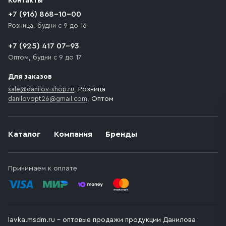
Контакты
движения. Если на территории места назначения
доставки предусмотрен платный въезд, то Покупателю
+7 (916) 868-10-00
необходимо компенсировать стоимость въезда
Розница, будни с 9 до 16
транспортного средства.
+7 (925) 417 07-93
Оптом, будни с 9 до 17
Для заказов
sale@danilov-shop.ru
, Розница
danilovopt26@gmail.com
, Оптом
Каталог
Компания
Бренды
Принимаем к оплате
lavka.msdm.ru – оптовые продажи продукции Данилова