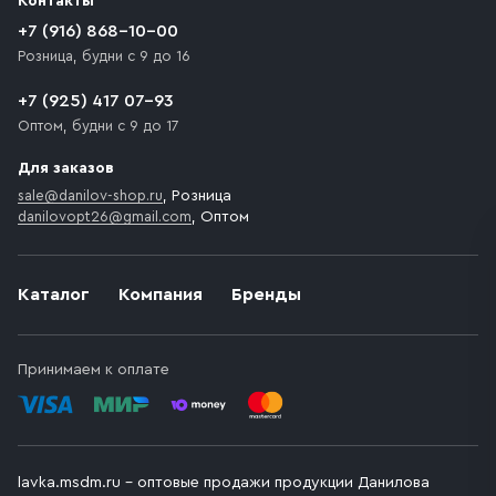
Контакты
движения. Если на территории места назначения
доставки предусмотрен платный въезд, то Покупателю
+7 (916) 868-10-00
необходимо компенсировать стоимость въезда
Розница, будни с 9 до 16
транспортного средства.
+7 (925) 417 07-93
Оптом, будни с 9 до 17
Для заказов
sale@danilov-shop.ru
, Розница
danilovopt26@gmail.com
, Оптом
Каталог
Компания
Бренды
Принимаем к оплате
lavka.msdm.ru – оптовые продажи продукции Данилова