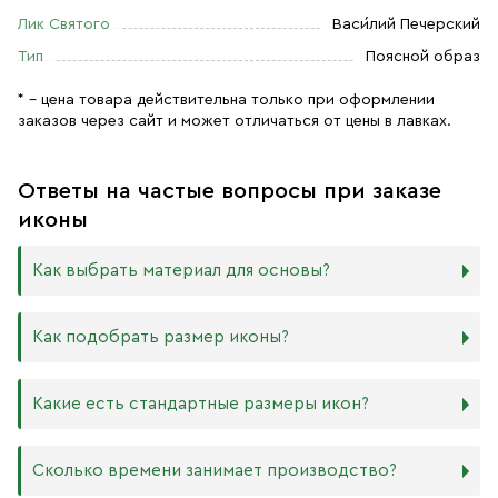
Лик Святого
Васи́лий Печерский
Тип
Поясной образ
* – цена товара действительна только при оформлении
заказов через сайт и может отличаться от цены в лавках.
Ответы на частые вопросы при заказе
иконы
Как выбрать материал для основы?
Мы изготавливаем иконы на трёх разных видах досок:
Как подобрать размер иконы?
Дерево. Наиболее прочный и качественный материал,
который гарантирует долговечность иконы.
Никаких строгих правил по тому, какого размера
Какие есть стандартные размеры икон?
МДФ. Ламинированная древесно-стружечная плита —
должна быть икона, нет. Все зависит от Вашего желания
более бюджетный материал, чуть уступающий
и места, куда она будет помещена. Если у Вас дома есть
дереву в прочности. Тем не менее, внешнего отличия
88х104 мм
иконостас, можно ориентироваться на него.
Сколько времени занимает производство?
практически нет. Вы можете самостоятельно выбрать
105х125 мм