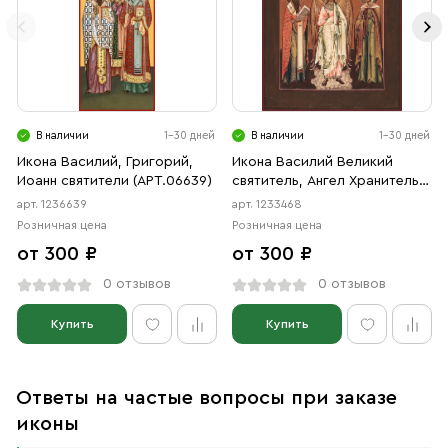
В наличии
1-30 дней
В наличии
1-30 дней
Икона Василий, Григорий,
Икона Василий Великий
Иоанн святители (АРТ.06639)
святитель, Ангел Хранитель,
Александра мученица
арт. 1236639
арт. 1233468
(АРТ.03468)
Розничная цена
Розничная цена
от 300 ₽
от 300 ₽
0 отзывов
0 отзывов
Купить
Купить
Ответы на частые вопросы при заказе
иконы