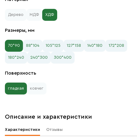
Дерево
МДФ
ХДФ
Размеры, мм
70*90
88*104
105*125
127*158
140*180
172*208
180*240
240*300
300*400
Поверхность
гладкая
ковчег
Описание и характеристики
Характеристики
Отзывы