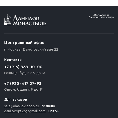
Условия доставки
Приобретённый товар доставляется до подъезда
(калитки дачи или ворот частного дома). Если
возникают препятствия для подъезда автомобиля,
Центральный офис
доставка осуществляется до ближайшего места,
г. Москва
,
Даниловский вал 22
которое максимально близко к месту запланированной
разгрузки товара и не нарушает правила дорожного
Контакты
движения. Если на территории места назначения
доставки предусмотрен платный въезд, то Покупателю
+7 (916) 868-10-00
необходимо компенсировать стоимость въезда
Розница, будни с 9 до 16
транспортного средства.
+7 (925) 417 07-93
Оптом, будни с 9 до 17
Для заказов
sale@danilov-shop.ru
, Розница
danilovopt26@gmail.com
, Оптом