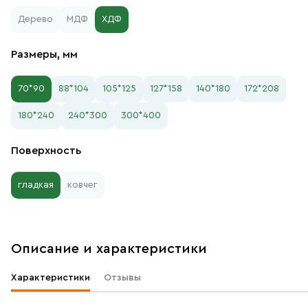
Дерево
МДФ
ХДФ
Размеры, мм
70*90
88*104
105*125
127*158
140*180
172*208
180*240
240*300
300*400
Поверхность
гладкая
ковчег
Описание и характеристики
Характеристики
Отзывы