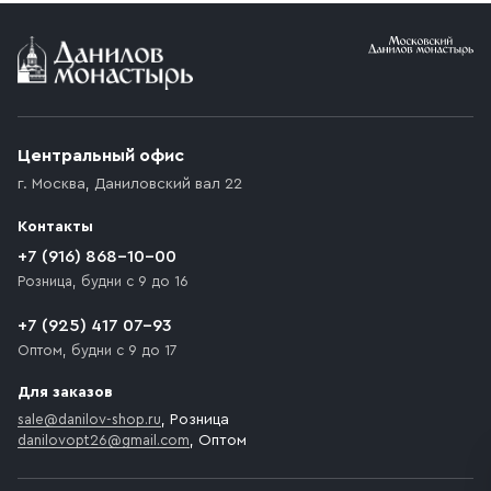
Условия доставки
Приобретённый товар доставляется до подъезда
(калитки дачи или ворот частного дома). Если
возникают препятствия для подъезда автомобиля,
Центральный офис
доставка осуществляется до ближайшего места,
г. Москва
,
Даниловский вал 22
которое максимально близко к месту запланированной
разгрузки товара и не нарушает правила дорожного
Контакты
движения. Если на территории места назначения
доставки предусмотрен платный въезд, то Покупателю
+7 (916) 868-10-00
необходимо компенсировать стоимость въезда
Розница, будни с 9 до 16
транспортного средства.
+7 (925) 417 07-93
Оптом, будни с 9 до 17
Для заказов
sale@danilov-shop.ru
, Розница
danilovopt26@gmail.com
, Оптом