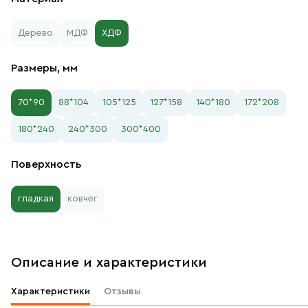
Дерево
МДФ
ХДФ
Размеры, мм
70*90
88*104
105*125
127*158
140*180
172*208
180*240
240*300
300*400
Поверхность
гладкая
ковчег
Описание и характеристики
Характеристики
Отзывы