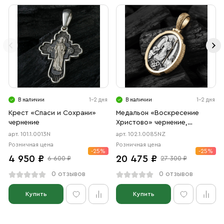
В наличии
1-2 дня
В наличии
1-2 дня
Крест «Спаси и Сохрани»
Медальон «Воскресение
чернение
Христово» чернение,
позолота
арт. 101.1.0013N
арт. 102.1.0085NZ
Розничная цена
Розничная цена
-25%
-25%
4 950 ₽
20 475 ₽
6 600 ₽
27 300 ₽
0 отзывов
0 отзывов
Купить
Купить