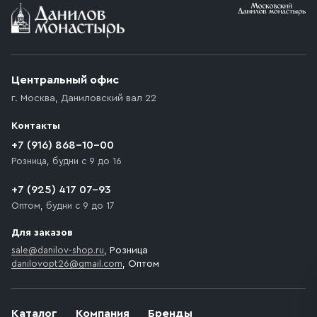
Условия доставки
Приобретённый товар доставляется до подъезда
(калитки дачи или ворот частного дома). Если
возникают препятствия для подъезда автомобиля,
Центральный офис
доставка осуществляется до ближайшего места,
г. Москва
,
Даниловский вал 22
которое максимально близко к месту запланированной
разгрузки товара и не нарушает правила дорожного
Контакты
движения. Если на территории места назначения
доставки предусмотрен платный въезд, то Покупателю
+7 (916) 868-10-00
необходимо компенсировать стоимость въезда
Розница, будни с 9 до 16
транспортного средства.
+7 (925) 417 07-93
Оптом, будни с 9 до 17
Для заказов
sale@danilov-shop.ru
, Розница
danilovopt26@gmail.com
, Оптом
Каталог
Компания
Бренды