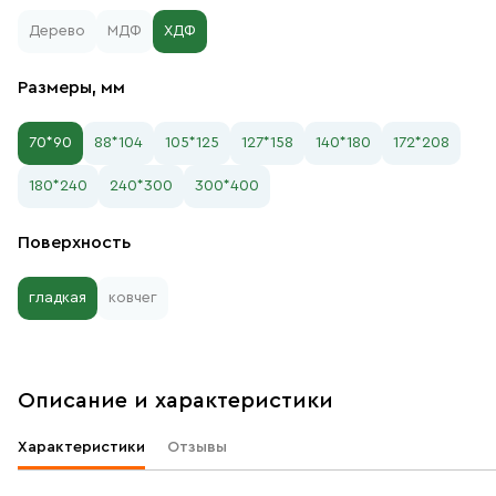
Дерево
МДФ
ХДФ
Размеры, мм
70*90
88*104
105*125
127*158
140*180
172*208
180*240
240*300
300*400
Поверхность
гладкая
ковчег
Описание и характеристики
Характеристики
Отзывы