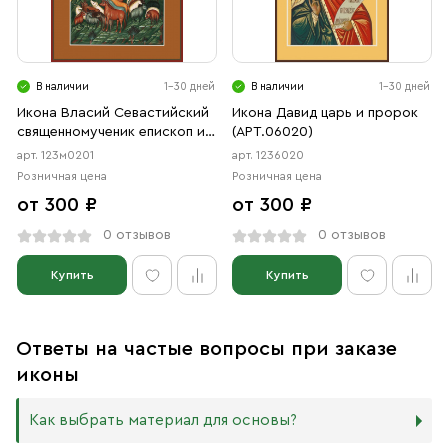
В наличии
1-30 дней
В наличии
1-30 дней
Икона Власий Севастийский
Икона Давид царь и пророк
священномученик епископ и
(АРТ.06020)
Спиридон Тримифунтский
арт. 123м0201
арт. 1236020
Святитель (АРТ.м0201)
Розничная цена
Розничная цена
от 300 ₽
от 300 ₽
0 отзывов
0 отзывов
Купить
Купить
Ответы на частые вопросы при заказе
иконы
Как выбрать материал для основы?