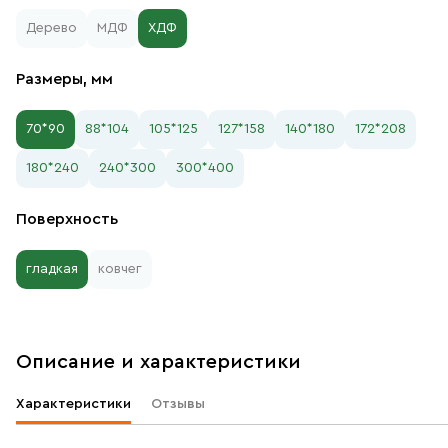
Дерево
МДФ
ХДФ
Размеры, мм
70*90
88*104
105*125
127*158
140*180
172*208
180*240
240*300
300*400
Поверхность
гладкая
ковчег
Описание и характеристики
Характеристики
Отзывы