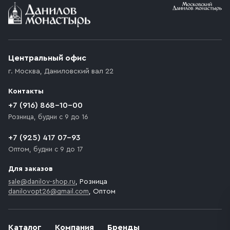
Условия доставки
Приобретённый товар доставляется до подъезда
(калитки дачи или ворот частного дома). Если
возникают препятствия для подъезда автомобиля,
Центральный офис
доставка осуществляется до ближайшего места,
г. Москва
,
Даниловский вал 22
которое максимально близко к месту запланированной
разгрузки товара и не нарушает правила дорожного
Контакты
движения. Если на территории места назначения
доставки предусмотрен платный въезд, то Покупателю
+7 (916) 868-10-00
необходимо компенсировать стоимость въезда
Розница, будни с 9 до 16
транспортного средства.
+7 (925) 417 07-93
Оптом, будни с 9 до 17
Для заказов
sale@danilov-shop.ru
, Розница
danilovopt26@gmail.com
, Оптом
Каталог
Компания
Бренды