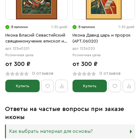
В наличии
1-30 дней
В наличии
1-30 дней
Икона Власий Севастийский
Икона Давид царь и пророк
священномученик епископ и
(АРТ.06020)
Спиридон Тримифунтский
арт. 123м0201
арт. 1236020
Святитель (АРТ.м0201)
Розничная цена
Розничная цена
от 300 ₽
от 300 ₽
0 отзывов
0 отзывов
Купить
Купить
Ответы на частые вопросы при заказе
иконы
Как выбрать материал для основы?