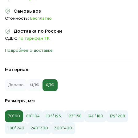
Самовывоз
Стоимость:
Бесплатно
Доставка по России
СДЕК:
по тарифам ТК
Подробнее о доставке
Материал
Дерево
МДФ
ХДФ
Размеры, мм
70*90
88*104
105*125
127*158
140*180
172*208
180*240
240*300
300*400