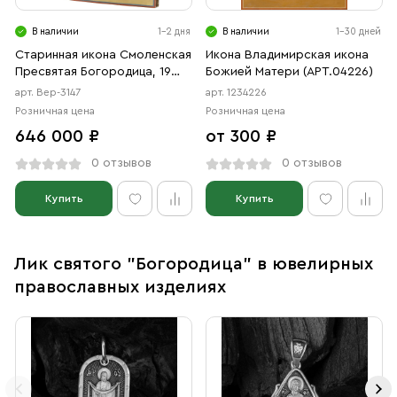
В наличии
1-2 дня
В наличии
1-30 дней
Старинная икона Смоленская
Икона Владимирская икона
Пресвятая Богородица, 19
Божией Матери (АРТ.04226)
век
арт. Вер-3147
арт. 1234226
Розничная цена
Розничная цена
646 000 ₽
от 300 ₽
0 отзывов
0 отзывов
Купить
Купить
Лик святого "Богородица" в ювелирных
православных изделиях