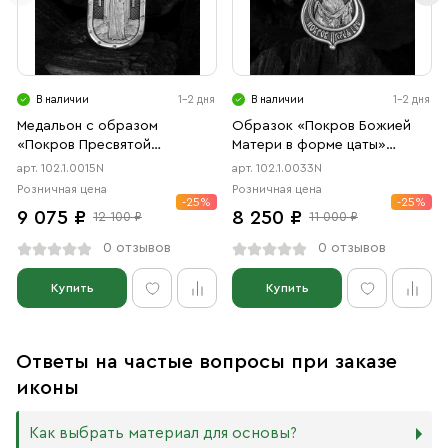
В наличии
1-2 дня
В наличии
1-2 дня
Медальон с образом
Образок «Покров Божией
«Покров Пресвятой
Матери в форме цаты»
Богородицы» чернение
чернение
арт. 102.1.0015N
арт. 102.1.0033N
Розничная цена
Розничная цена
-25%
-25%
9 075 ₽
8 250 ₽
12 100 ₽
11 000 ₽
0 отзывов
0 отзывов
Купить
Купить
Ответы на частые вопросы при заказе
иконы
Как выбрать материал для основы?