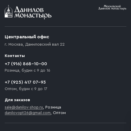
Условия доставки
Приобретённый товар доставляется до подъезда
(калитки дачи или ворот частного дома). Если
возникают препятствия для подъезда автомобиля,
Центральный офис
доставка осуществляется до ближайшего места,
г. Москва
,
Даниловский вал 22
которое максимально близко к месту запланированной
разгрузки товара и не нарушает правила дорожного
Контакты
движения. Если на территории места назначения
доставки предусмотрен платный въезд, то Покупателю
+7 (916) 868-10-00
необходимо компенсировать стоимость въезда
Розница, будни с 9 до 16
транспортного средства.
+7 (925) 417 07-93
Оптом, будни с 9 до 17
Для заказов
sale@danilov-shop.ru
, Розница
danilovopt26@gmail.com
, Оптом