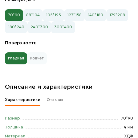
70*90
88*104
105*125
127*158
140*180
172*208
180*240
240*300
300*400
Поверхность
гладкая
ковчег
Описание и характеристики
Характеристики
Отзывы
Размер
70*90
Толщина
4 мм
Материал
ХДФ