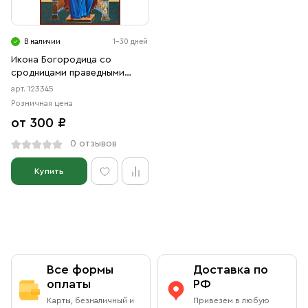
Свечи
Ювелирные изделия
В наличии
1-30 дней
Икона Богородица со
сродницами праведными
Анной и Марией икона
арт. 123345
(АРТ.00345)
Розничная цена
от 300 ₽
0 отзывов
Купить
Все формы
Доставка по
оплаты
РФ
Карты, безналичный и
Привезем в любую