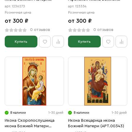
(АРТ.06273)
Матери (АРТ.00334)
арт. 1236273
арт. 123334
Розничная цена
Розничная цена
от 300 ₽
от 300 ₽
0 отзывов
0 отзывов
Купить
Купить
В наличии
1-30 дней
В наличии
1-30 дней
Икона Скоропослушница
Икона Всецарица икона
икона Божией Матери
Божией Матери (АРТ.00343)
(АРТ.06390)