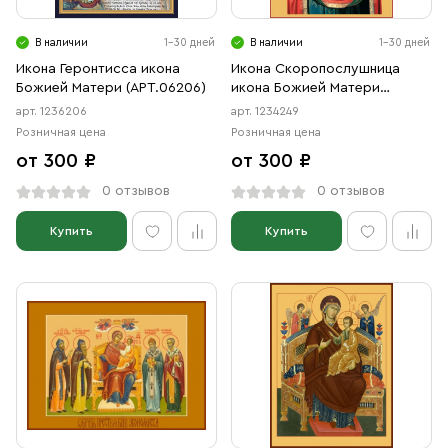
В наличии
1-30 дней
В наличии
1-30 дней
Икона Геронтисса икона
Икона Скоропослушница
Божией Матери (АРТ.06206)
икона Божией Матери
(АРТ.04249)
арт. 1236206
арт. 1234249
Розничная цена
Розничная цена
от 300 ₽
от 300 ₽
0 отзывов
0 отзывов
Купить
Купить