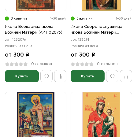
Свечи
Ювелирные изделия
В наличии
1-30 дней
В наличии
1-30 дней
Икона Всецарица икона
Икона Скоропослушница
Божией Матери (АРТ.02076)
икона Божией Матери
(АРТ.00291)
арт. 1232076
арт. 123291
Розничная цена
Розничная цена
от 300 ₽
от 300 ₽
0 отзывов
0 отзывов
Купить
Купить