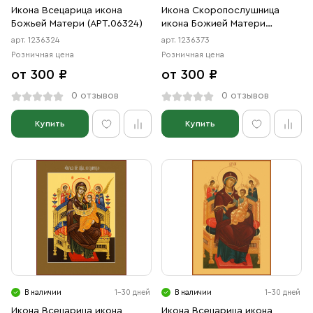
Икона Всецарица икона
Икона Скоропослушница
Божьей Матери (АРТ.06324)
икона Божией Матери
(АРТ.06373)
арт. 1236324
арт. 1236373
Розничная цена
Розничная цена
от 300 ₽
от 300 ₽
0 отзывов
0 отзывов
Купить
Купить
В наличии
1-30 дней
В наличии
1-30 дней
Икона Всецарица икона
Икона Всецарица икона