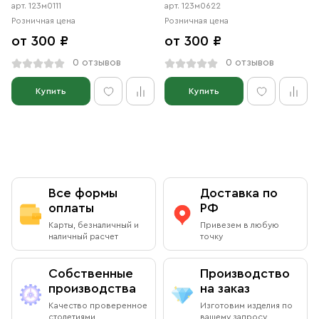
(АРТ.м0622)
арт. 123м0111
арт. 123м0622
Розничная цена
Розничная цена
от 300 ₽
от 300 ₽
0 отзывов
0 отзывов
Купить
Купить
Все формы
Доставка по
оплаты
РФ
Карты, безналичный и
Привезем в любую
наличный расчет
точку
Собственные
Производство
производства
на заказ
Качество проверенное
Изготовим изделия по
столетиями
вашему запросу