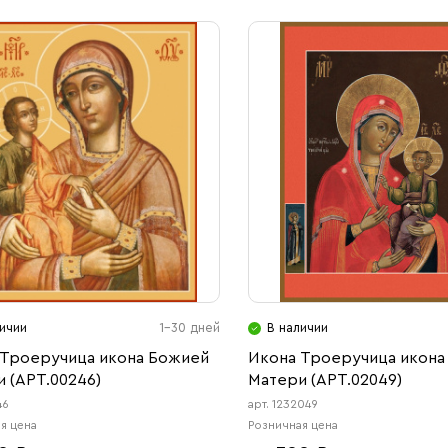
ичии
1-30 дней
В наличии
 Троеручица икона Божией
Икона Троеручица икона
 (АРТ.00246)
Матери (АРТ.02049)
46
арт. 1232049
я цена
Розничная цена