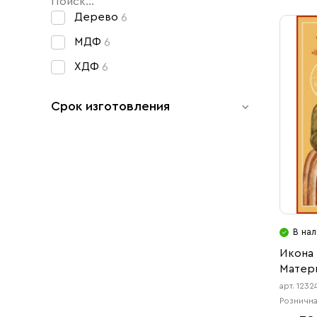
Свечи
Дерево
6
Ювелирные изделия
МДФ
6
ХДФ
6
Срок изготовления
1-3 раб. дня
6
30 раб. дней
6
В нал
Икона
Матери
арт. 1232
Рознична