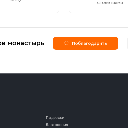
столетиями
ов монастырь
Поблагодарить
Подвески
Благовония