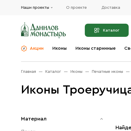
Наши проекты
О проекте
Доставка
Каталог
Акции
Иконы
Иконы старинные
Св
О компании
Благовония
Бренды
Богослужебная и
Главная
Каталог
Иконы
Печатные иконы
Церковная утварь
Доставка
Иконы
Иконы Троеручиц
Услуги
Масло
Акции
Оплата
Православные подарки
Контакты
Материал
Разное
Найде