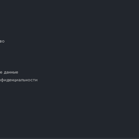
во
е данные
нфиденциальности