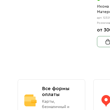
Икона
Матери
арт. 1232
Рознична
от 30
Все формы
оплаты
Карты,
безналичный и