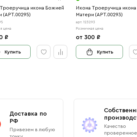
 Троеручица икона Божией
Икона Троеручица икона
 (АРТ.00295)
Матери (АРТ.00293)
95
арт. 123293
я цена
Розничная цена
0 ₽
от 300 ₽
Купить
Купить
Собственн
Доставка по
производс
РФ
Качество
Привезем в любую
проверенное
точку