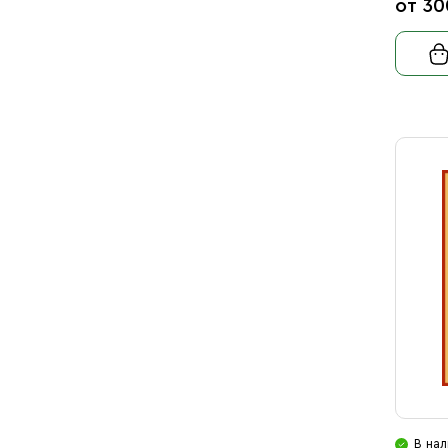
от 30
В нал