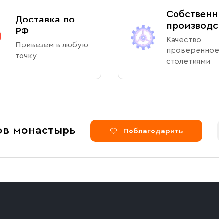
Собственн
Доставка по
производс
РФ
Качество
Привезем в любую
проверенное
точку
столетиями
ов монастырь
Поблагодарить