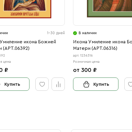
ичии
1-30 дней
В наличии
 Умиление икона Божией
Икона Умиление икона Б
 (АРТ.06392)
Матери (АРТ.06316)
392
арт. 1236316
я цена
Розничная цена
0 ₽
от 300 ₽
Купить
Купить