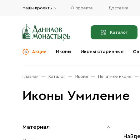
Наши проекты
О проекте
Доставка
Каталог
Акции
Иконы
Иконы старинные
Св
О компании
Благовония
Бренды
Богослужебная и
Главная
Каталог
Иконы
Печатные иконы
Церковная утварь
Доставка
Иконы
Иконы Умиление
Услуги
Масло
Акции
Оплата
Православные подарки
Контакты
Материал
Разное
Найде