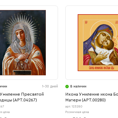
ичии
1-30 дней
В наличии
 Умиление Пресвятой
Икона Умиление икона Б
дицы (АРТ.04267)
Матери (АРТ.00280)
267
арт. 123280
я цена
Розничная цена