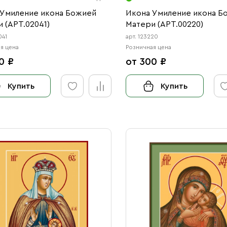
 Умиление икона Божией
Икона Умиление икона Б
 (АРТ.02041)
Матери (АРТ.00220)
041
арт. 123220
я цена
Розничная цена
0 ₽
от 300 ₽
Купить
Купить