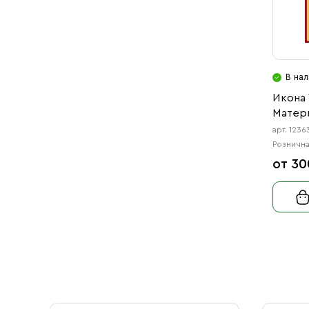
В нал
Икона
Матери
арт. 1236
Рознична
от 30