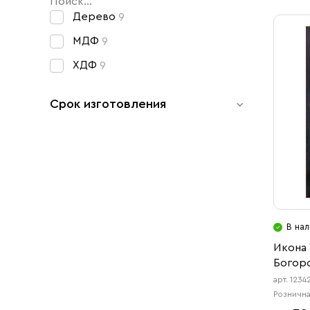
Свечи
Дерево
9
Ювелирные изделия
МДФ
9
ХДФ
9
Срок изготовления
1-3 раб. дня
9
30 раб. дней
9
В нал
Икона
Богоро
арт. 1234
Рознична