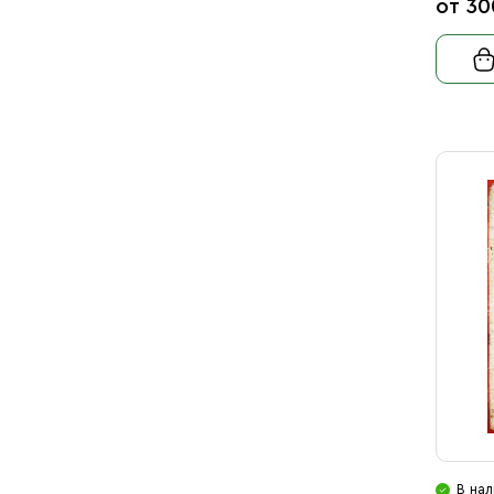
от 30
В нал