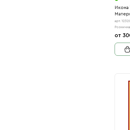
Икона
Матери
арт. 1232
Рознична
от 30