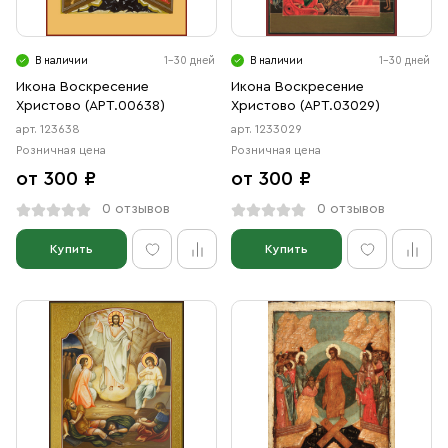
Свечи
Ювелирные изделия
В наличии
1-30 дней
В наличии
1-30 дней
Икона Воскресение
Икона Воскресение
Христово (АРТ.00638)
Христово (АРТ.03029)
арт. 123638
арт. 1233029
Розничная цена
Розничная цена
от 300 ₽
от 300 ₽
0 отзывов
0 отзывов
Купить
Купить