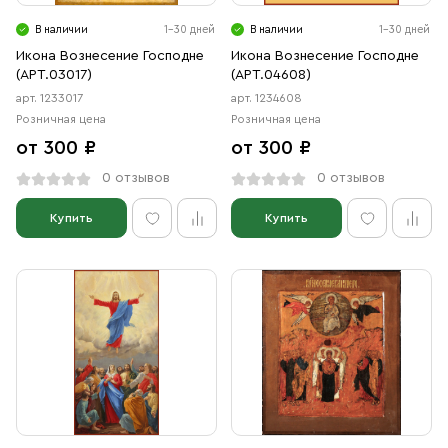
Свечи
В наличии
1-30 дней
В наличии
1-30 дней
Ювелирные изделия
Икона Вознесение Господне
Икона Вознесение Господне
(АРТ.03017)
(АРТ.04608)
арт. 1233017
арт. 1234608
Розничная цена
Розничная цена
от 300 ₽
от 300 ₽
0 отзывов
0 отзывов
Купить
Купить