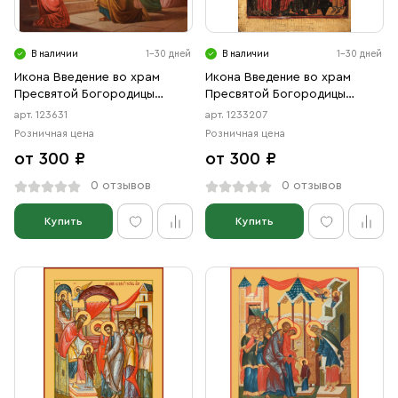
Свечи
Ювелирные изделия
В наличии
1-30 дней
В наличии
1-30 дней
Икона Введение во храм
Икона Введение во храм
Пресвятой Богородицы
Пресвятой Богородицы
(АРТ.00631)
(АРТ.03207)
арт. 123631
арт. 1233207
Розничная цена
Розничная цена
от 300 ₽
от 300 ₽
0 отзывов
0 отзывов
Купить
Купить