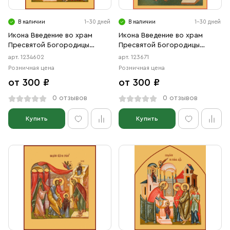
В наличии
1-30 дней
В наличии
1-30 дней
Икона Введение во храм
Икона Введение во храм
Пресвятой Богородицы
Пресвятой Богородицы
(АРТ.04602)
(АРТ.00671)
арт. 1234602
арт. 123671
Розничная цена
Розничная цена
от 300 ₽
от 300 ₽
0 отзывов
0 отзывов
Купить
Купить