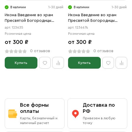
В наличии
1-30 дней
В наличии
1-30 дней
Икона Введение во храм
Икона Введение во храм
Пресвятой Богородицы
Пресвятой Богородицы
(АРТ.00635)
(АРТ.06674)
арт. 123635
арт. 1236674
Розничная цена
Розничная цена
от 300 ₽
от 300 ₽
0 отзывов
0 отзывов
Купить
Купить
Все формы
Доставка по
оплаты
РФ
Карты, безналичный и
Привезем в любую
наличный расчет
точку