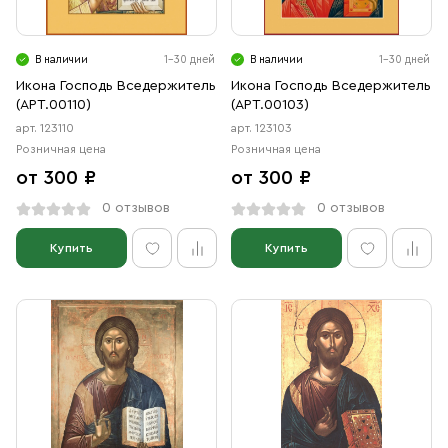
Свечи
Ювелирные изделия
В наличии
1-30 дней
В наличии
1-30 дней
Икона Господь Вседержитель
Икона Господь Вседержитель
(АРТ.00110)
(АРТ.00103)
арт. 123110
арт. 123103
Розничная цена
Розничная цена
от 300 ₽
от 300 ₽
0 отзывов
0 отзывов
Купить
Купить