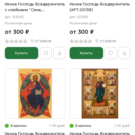
Икона Господь Вседержитель
Икона Господь Вседержитель
с клеймами "Семь
(АРТ.00138)
Вселенских соборов"
арт. 123693
арт. 123138
(АРТ.00693)
Розничная цена
Розничная цена
от 300 ₽
от 300 ₽
0 отзывов
0 отзывов
Купить
Купить
В наличии
1-30 дней
В наличии
1-30 дней
Икона Господь Вседержитель
Икона Господь Вседержитель