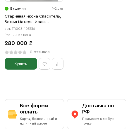
Свечи
В наличии
1-2 дня
Ювелирные изделия
Старинная икона Спаситель,
Божья Матерь, Иоанн
Предтеча, 19 век
арт. TR003, 103316
Розничная цена
280 000 ₽
0 отзывов
Купить
Все формы
Доставка по
оплаты
РФ
Карты, безналичный и
Привезем в любую
наличный расчет
точку