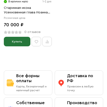
В наличии мало
1-2 дня
Старинная икона
Усекновенная глава Иоанна
Предтечи 1859 год
Розничная цена
70 000 ₽
0 отзывов
Купить
Все формы
Доставка по
оплаты
РФ
Карты, безналичный и
Привезем в любую
наличный расчет
точку
Собственные
Производство