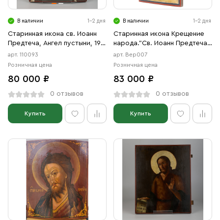
В наличии
1-2 дня
В наличии
1-2 дня
Старинная икона св. Иоанн
Старинная икона Крещение
Предтеча, Ангел пустыни, 19
народа."Св. Иоанн Предтеча
век
Ангел пустыни, с житием"
арт. 110093
арт. Вер007
Розничная цена
Розничная цена
80 000 ₽
83 000 ₽
0 отзывов
0 отзывов
Купить
Купить