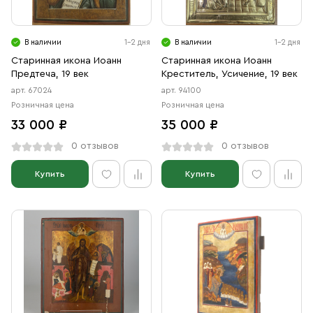
Свечи
Ювелирные изделия
В наличии
1-2 дня
В наличии
1-2 дня
Старинная икона Иоанн
Старинная икона Иоанн
Предтеча, 19 век
Креститель, Усичение, 19 век
арт. 67024
арт. 94100
Розничная цена
Розничная цена
33 000 ₽
35 000 ₽
0 отзывов
0 отзывов
Купить
Купить