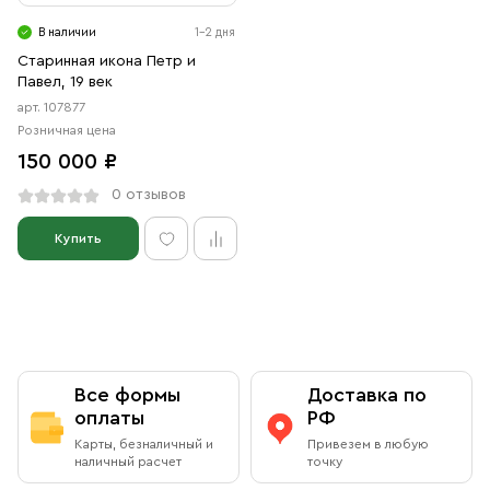
Свечи
В наличии
1-2 дня
Ювелирные изделия
Старинная икона Петр и
Павел, 19 век
арт. 107877
Розничная цена
150 000 ₽
0 отзывов
Купить
Все формы
Доставка по
оплаты
РФ
Карты, безналичный и
Привезем в любую
наличный расчет
точку