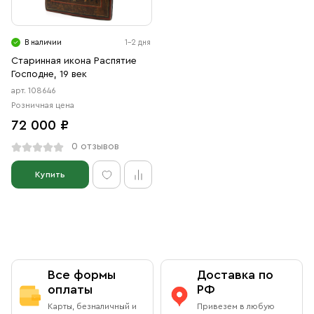
Свечи
Ювелирные изделия
В наличии
1-2 дня
Старинная икона Распятие
Господне, 19 век
арт. 108646
Розничная цена
72 000 ₽
0 отзывов
Купить
Все формы
Доставка по
оплаты
РФ
Карты, безналичный и
Привезем в любую