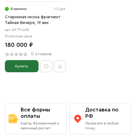
Свечи
В наличии
1-2 дня
Ювелирные изделия
Старинная икона фрагмент
Тайная Вечеря, 19 век
арт. БКТР-6474
Розничная цена
180 000 ₽
0 отзывов
Купить
Все формы
Доставка по
оплаты
РФ
Карты, безналичный и
Привезем в любую
наличный расчет
точку