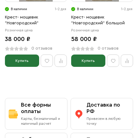
Свечи
В наличии
1-2 дня
В наличии
1-2 дня
Ювелирные изделия
Крест- мощевик
Крест- мощевик
"Новгородский"
"Новгородский" большой
Розничная цена
Розничная цена
38 000 ₽
58 000 ₽
0 отзывов
0 отзывов
Купить
Купить
Все формы
Доставка по
оплаты
РФ
Карты, безналичный и
Привезем в любую
наличный расчет
точку