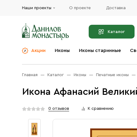
Наши проекты
О проекте
Доставка
Каталог
Акции
Иконы
Иконы старинные
Св
О компании
Благовония
Бренды
Богослужебная и
Главная
Каталог
Иконы
Печатные иконы
Церковная утварь
Доставка
Иконы
Икона Афанасий Великий
Услуги
Масло
Акции
Оплата
0 отзывов
К сравнению
Православные подарки
Контакты
Разное