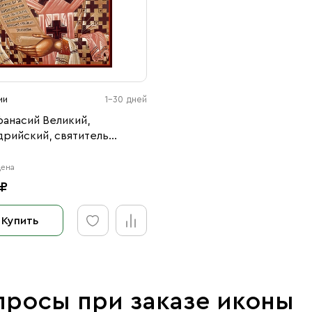
ии
1-30 дней
фанасий Великий,
дрийский, святитель
48)
цена
 ₽
Купить
просы при заказе иконы