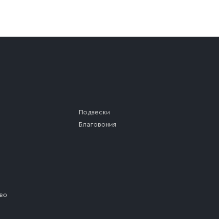
а (калитки дачи или ворот частного дома). Если возник
а, которое максимально близко к месту запланированной
ста назначения доставки предусмотрен платный въезд, 
Подвески
Благовония
во