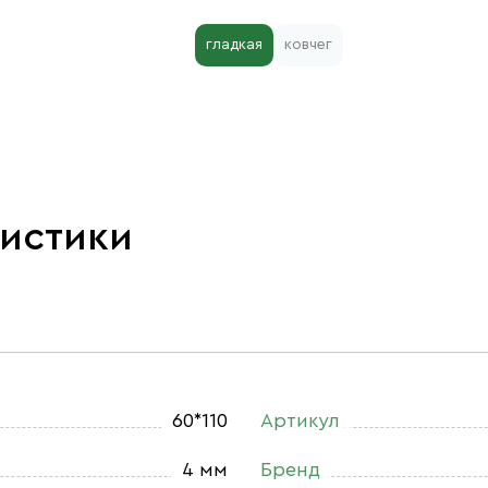
гладкая
ковчег
ристики
60*110
Артикул
4 мм
Бренд