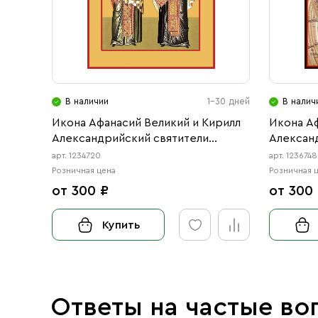
В наличии
1-30 дней
В налич
Икона Афанасий Великий и Кирилл
Икона А
Александрийский святители
Алексан
(АРТ.04720)
(АРТ.067
арт. 1234720
арт. 1236748
Розничная цена
Розничная 
от 300 ₽
от 300
Купить
Ответы на частые во