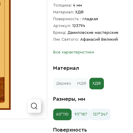
Толщина:
4 мм
Материал:
ХДФ
Поверхность :
гладкая
Артикул:
123794
Бренд:
Даниловские мастерские
Лик Святого:
Афанасий Великий
Все характеристики
Материал
Дерево
МДФ
ХДФ
Размеры, мм
60*110
95*187
127*247
Поверхность