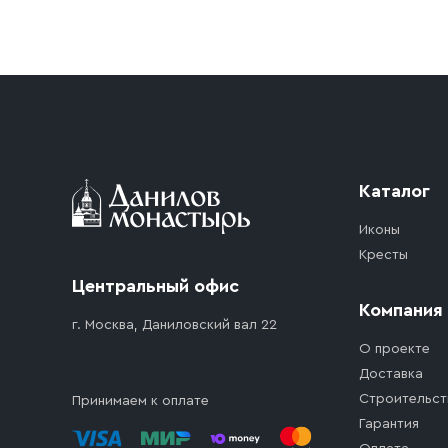
Условия доставки
Приобретённый товар доставляется до подъезд
доставка осуществляется до ближайшего мест
дорожного движения. Если на территории ме
стоимость въезда транспортного средства.
Каталог
Иконы
Кресты
Центральный офис
Компания
г. Москва, Даниловский вал 22
О проекте
Доставка
Строительст
Принимаем к оплате
Гарантия