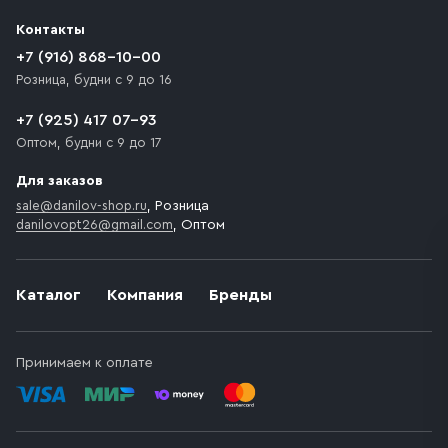
разгрузки товара и не нарушает правила дорожного
Контакты
движения. Если на территории места назначения
доставки предусмотрен платный въезд, то Покупателю
+7 (916) 868-10-00
необходимо компенсировать стоимость въезда
Розница, будни с 9 до 16
транспортного средства.
+7 (925) 417 07-93
Оптом, будни с 9 до 17
Для заказов
sale@danilov-shop.ru
, Розница
danilovopt26@gmail.com
, Оптом
Каталог
Компания
Бренды
Принимаем к оплате