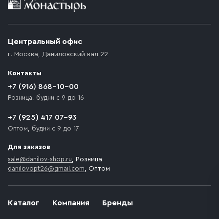
Приобретённый товар доставляется до подъезда
(калитки дачи или ворот частного дома). Если
возникают препятствия для подъезда автомобиля,
Центральный офис
доставка осуществляется до ближайшего места,
г. Москва
,
Даниловский вал 22
которое максимально близко к месту запланированной
разгрузки товара и не нарушает правила дорожного
Контакты
движения. Если на территории места назначения
доставки предусмотрен платный въезд, то Покупателю
+7 (916) 868-10-00
необходимо компенсировать стоимость въезда
Розница, будни с 9 до 16
транспортного средства.
+7 (925) 417 07-93
Оптом, будни с 9 до 17
Для заказов
sale@danilov-shop.ru
, Розница
danilovopt26@gmail.com
, Оптом
Каталог
Компания
Бренды