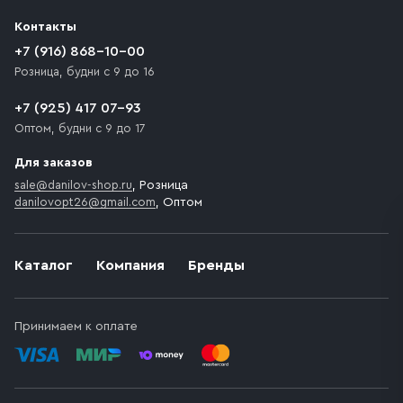
разгрузки товара и не нарушает правила дорожного
Контакты
движения. Если на территории места назначения
доставки предусмотрен платный въезд, то Покупателю
+7 (916) 868-10-00
необходимо компенсировать стоимость въезда
Розница, будни с 9 до 16
транспортного средства.
+7 (925) 417 07-93
Оптом, будни с 9 до 17
Для заказов
sale@danilov-shop.ru
, Розница
danilovopt26@gmail.com
, Оптом
Каталог
Компания
Бренды
Принимаем к оплате