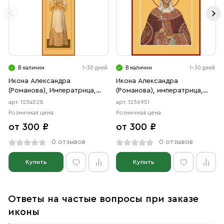
В наличии
1-30 дней
В наличии
1-30 дней
Икона Александра
Икона Александра
(Романова), Императрица,
(Романова), императрица,
страстотерпица (АРТ.04528)
страстотерпица (АРТ.06951)
арт. 1234528
арт. 1236951
Розничная цена
Розничная цена
от 300 ₽
от 300 ₽
0 отзывов
0 отзывов
Купить
Купить
Ответы на частые вопросы при заказе
иконы