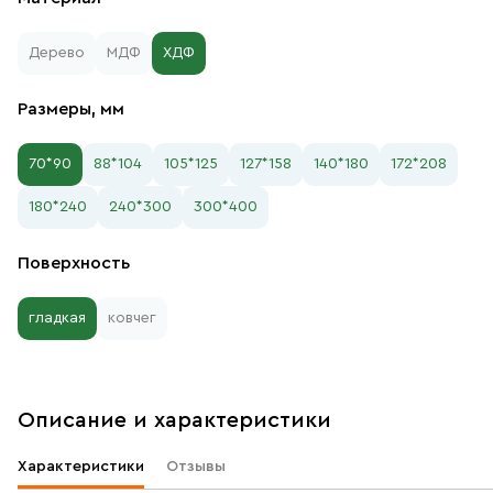
Дерево
МДФ
ХДФ
Размеры, мм
70*90
88*104
105*125
127*158
140*180
172*208
180*240
240*300
300*400
Поверхность
гладкая
ковчег
Описание и характеристики
Характеристики
Отзывы