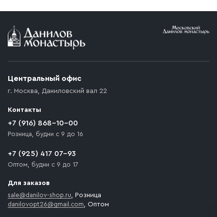
Условия доставки
Приобретённый товар доставляется до подъезда
(калитки дачи или ворот частного дома). Если
возникают препятствия для подъезда автомобиля,
Центральный офис
доставка осуществляется до ближайшего места,
г. Москва
,
Даниловский вал 22
которое максимально близко к месту запланированной
разгрузки товара и не нарушает правила дорожного
Контакты
движения. Если на территории места назначения
доставки предусмотрен платный въезд, то Покупателю
+7 (916) 868-10-00
необходимо компенсировать стоимость въезда
Розница, будни с 9 до 16
транспортного средства.
+7 (925) 417 07-93
Оптом, будни с 9 до 17
Для заказов
sale@danilov-shop.ru
, Розница
danilovopt26@gmail.com
, Оптом