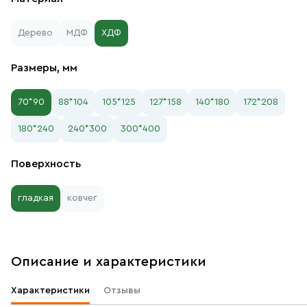
Дерево
МДФ
ХДФ
Размеры, мм
70*90
88*104
105*125
127*158
140*180
172*208
180*240
240*300
300*400
Поверхность
гладкая
ковчег
Описание и характеристики
Характеристики
Отзывы