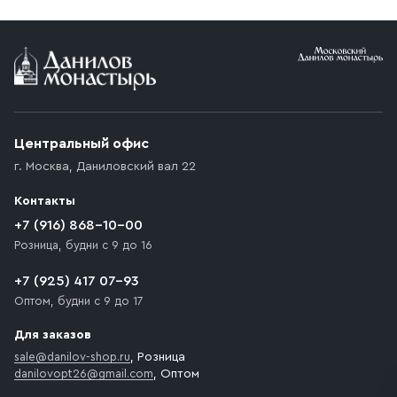
Условия доставки
Приобретённый товар доставляется до подъезда
(калитки дачи или ворот частного дома). Если
возникают препятствия для подъезда автомобиля,
Центральный офис
доставка осуществляется до ближайшего места,
г. Москва
,
Даниловский вал 22
которое максимально близко к месту запланированной
разгрузки товара и не нарушает правила дорожного
Контакты
движения. Если на территории места назначения
доставки предусмотрен платный въезд, то Покупателю
+7 (916) 868-10-00
необходимо компенсировать стоимость въезда
Розница, будни с 9 до 16
транспортного средства.
+7 (925) 417 07-93
Оптом, будни с 9 до 17
Для заказов
sale@danilov-shop.ru
, Розница
danilovopt26@gmail.com
, Оптом