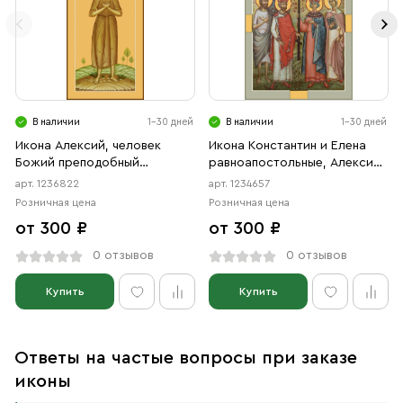
В наличии
1-30 дней
В наличии
1-30 дней
Икона Алексий, человек
Икона Константин и Елена
Божий преподобный
равноапостольные, Алексий
(АРТ.06822)
преподобный, Анастасия
арт. 1236822
арт. 1234657
Римская мученица,
Розничная цена
Розничная цена
Вонифатий (АРТ.04657)
от 300 ₽
от 300 ₽
0 отзывов
0 отзывов
Купить
Купить
Ответы на частые вопросы при заказе
иконы