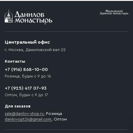
Условия доставки
Приобретённый товар доставляется до подъезда
(калитки дачи или ворот частного дома). Если
возникают препятствия для подъезда автомобиля,
Центральный офис
доставка осуществляется до ближайшего места,
г. Москва
,
Даниловский вал 22
которое максимально близко к месту запланированной
разгрузки товара и не нарушает правила дорожного
Контакты
движения. Если на территории места назначения
доставки предусмотрен платный въезд, то Покупателю
+7 (916) 868-10-00
необходимо компенсировать стоимость въезда
Розница, будни с 9 до 16
транспортного средства.
+7 (925) 417 07-93
Оптом, будни с 9 до 17
Для заказов
sale@danilov-shop.ru
, Розница
danilovopt26@gmail.com
, Оптом