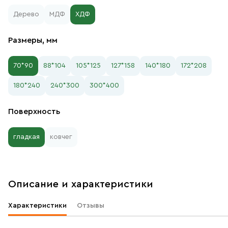
Дерево
МДФ
ХДФ
Размеры, мм
70*90
88*104
105*125
127*158
140*180
172*208
180*240
240*300
300*400
Поверхность
гладкая
ковчег
Описание и характеристики
Характеристики
Отзывы